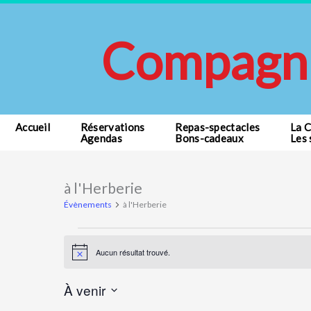
Aller
au
Compagni
contenu
Accueil
Réservations
Repas-spectacles
La 
Agendas
Bons-cadeaux
Les 
à l'Herberie
Évènements
Évènements
à l'Herberie
Aucun résultat trouvé.
Notice
À venir
Sélectionnez