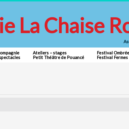
e La Chaise R
As
Compagnie
Ateliers – stages
Festival Ombré
spectacles
Petit Théâtre de Pouancé
Festival Fermes