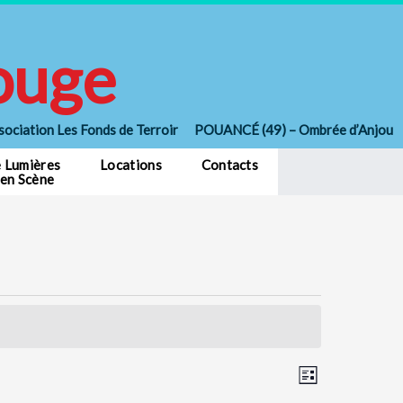
ouge
sociation Les Fonds de Terroir POUANCÉ (49) – Ombrée d’Anjou
e Lumières
Locations
Contacts
 en Scène
Navigation
Navigation
Liste
par
de