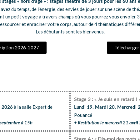
 stages « hors d’âge » : stages théâtre de 3 jours pour les 60 ans 
avez du temps, de l’énergie, des envies de jouer sur une scène de thé
nt un petit voyage à travers champs où vous pourrez vous envoler 3 j
 ressourcer et enraciner votre corps, autour de 4 thématiques différe
Les débutants sont les bienvenus.
scription 2026-2027
Télécharger
Stage 3 : « Je suis en retard ! 
à la salle Expert de
e 2026
Lundi 19, Mardi 20, Mercredi 
Pouancé
6 septembre à 15h
+ Restitution le mercredi 21 avri
Stage 4 : « Dis-moi des mots »