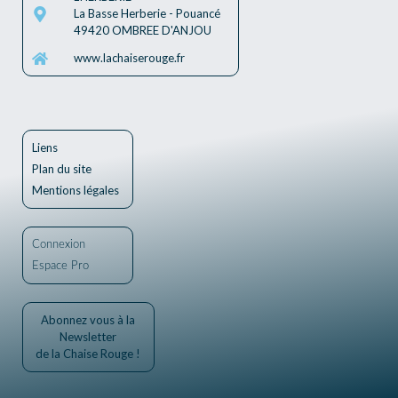
La Basse Herberie - Pouancé
49420 OMBREE D'ANJOU
www.lachaiserouge.fr
Liens
Plan du site
Mentions légales
Connexion
Espace Pro
Abonnez vous à la
Newsletter
de la Chaise Rouge !