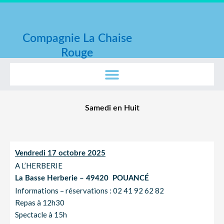
Aller
au
contenu
Compagnie La Chaise
Rouge
Samedi en Huit
Vendredi 17 octobre 2025
A L’HERBERIE
La Basse Herberie – 49420 POUANCÉ
Informations – réservations : 02 41 92 62 82
Repas à 12h30
Spectacle à 15h