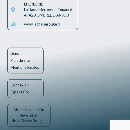
L'HERBERIE
La Basse Herberie - Pouancé
49420 OMBREE D'ANJOU
www.lachaiserouge.fr
Liens
Plan du site
Mentions légales
Connexion
Espace Pro
Abonnez vous à la
Newsletter
de la Chaise Rouge !