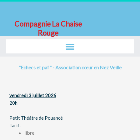
Aller
au
contenu
Compagnie La Chaise
Rouge
"Echecs et paf" - Association cœur en Nez Veille
vendredi 3 juillet 2026
20h
Petit Théâtre de Pouancé
Tarif :
libre