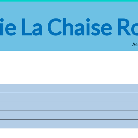
e La Chaise R
As