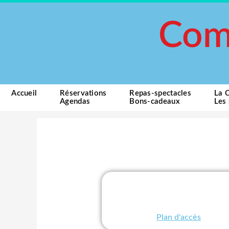
Aller
au
Com
contenu
Accueil
Réservations
Repas-spectacles
La 
Agendas
Bons-cadeaux
Les 
Plan d'accès