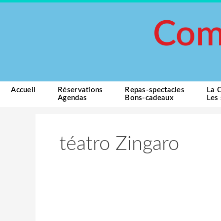
Aller
Rechercher :
au
Com
contenu
Accueil
Réservations
Repas-spectacles
La 
Agendas
Bons-cadeaux
Les 
téatro Zingaro