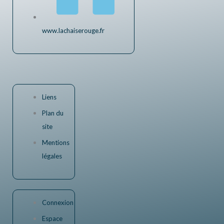
www.lachaiserouge.fr
Liens
Plan du
site
Mentions
légales
Connexion
Espace