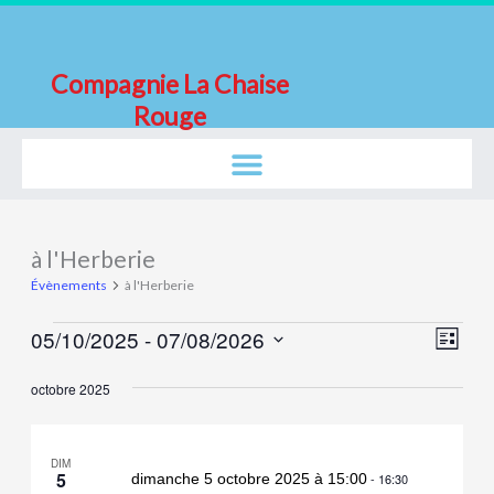
Aller
au
contenu
Compagnie La Chaise
Rouge
à l'Herberie
Évènements
Évènements
à l'Herberie
05/10/2025
 - 
07/08/2026
Navigat
Navig
Liste
par
de
Sélectionnez
octobre 2025
consulta
vues
une
Évène
date.
DIM
5
dimanche 5 octobre 2025 à 15:00
-
16:30